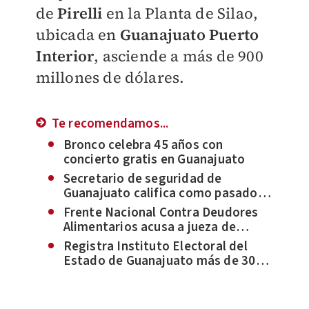
de
Pirelli
en la Planta de Silao,
ubicada en
Guanajuato Puerto
Interior
, asciende a más de 900
millones de dólares.
Te recomendamos...
Bronco celebra 45 años con
concierto gratis en Guanajuato
Secretario de seguridad de
Guanajuato califica como pasado
de moda dividir el combate a
Frente Nacional Contra Deudores
delitos en comunes y federales
Alimentarios acusa a jueza de
Guanajuato por presunta
Registra Instituto Electoral del
corrupción
Estado de Guanajuato más de 30
quejas por actos anticipados de
campaña en 2023