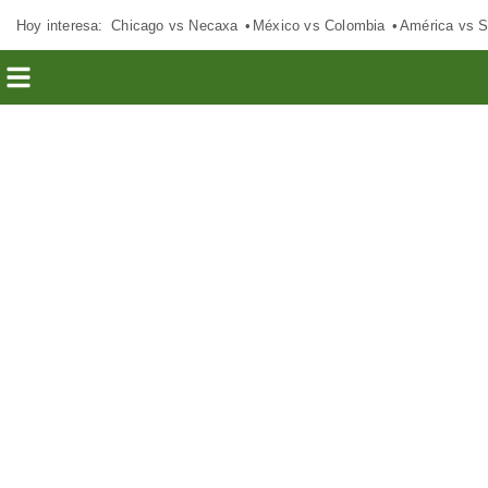
Hoy interesa:
Chicago vs Necaxa
México vs Colombia
América vs S