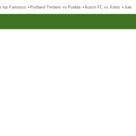
e los Famosos
Portland Timbers vs Puebla
Austin FC vs Xolos
Juego