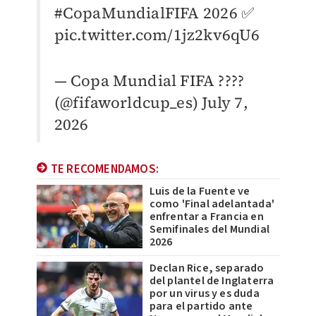
#CopaMundialFIFA
2026 ✅
pic.twitter.com/1jz2kv6qU6
— Copa Mundial FIFA ????
(@fifaworldcup_es)
July 7,
2026
TE RECOMENDAMOS:
Luis de la Fuente ve
como 'Final adelantada'
enfrentar a Francia en
Semifinales del Mundial
2026
Declan Rice, separado
del plantel de Inglaterra
por un virus y es duda
para el partido ante