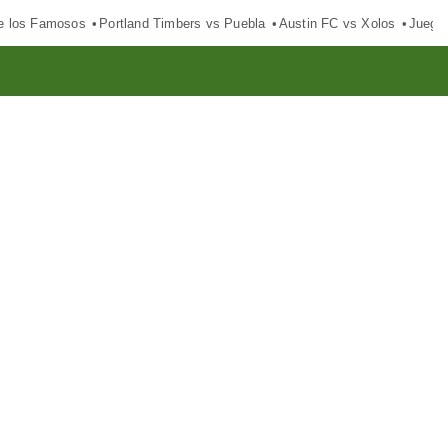
e los Famosos
Portland Timbers vs Puebla
Austin FC vs Xolos
Juego