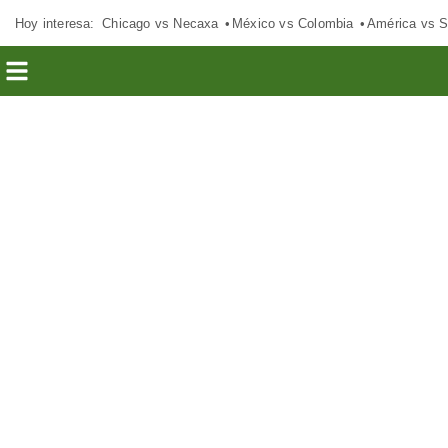
Hoy interesa:
Chicago vs Necaxa
México vs Colombia
América vs S