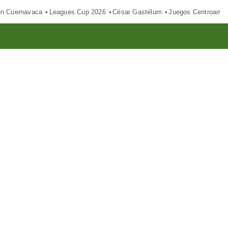
en Cuernavaca
Leagues Cup 2026
César Gastélum
Juegos Centroamer