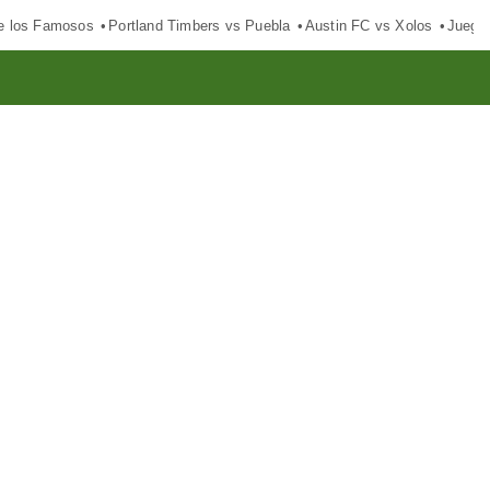
e los Famosos
Portland Timbers vs Puebla
Austin FC vs Xolos
Juego