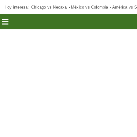
Hoy interesa:
Chicago vs Necaxa
México vs Colombia
América vs S