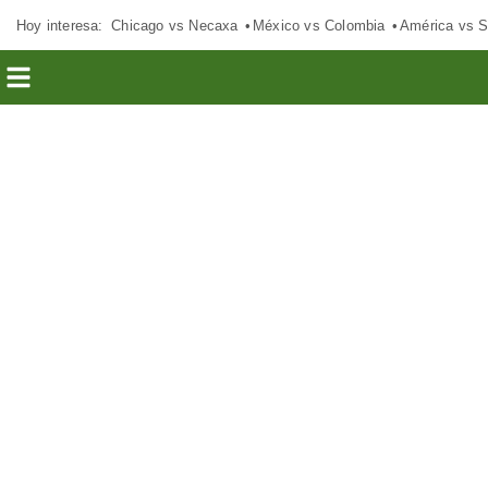
Hoy interesa:
Chicago vs Necaxa
México vs Colombia
América vs S