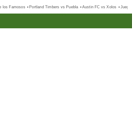
e los Famosos
Portland Timbers vs Puebla
Austin FC vs Xolos
Juego