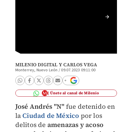
Greta d
llamada
MILENIO DIGITAL
Y CARLOS VEGA
Monterrey, Nuevo León
/
09.07.2023 09:11:00
Únete al canal de Milenio
José Andrés "N"
fue detenido en
la
Ciudad de México
por los
delitos de
amenazas y acoso