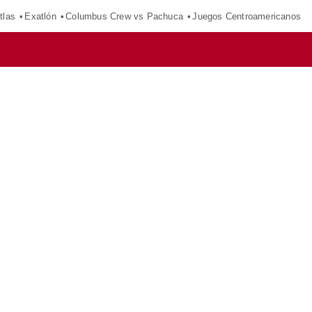
tlas
Exatlón
Columbus Crew vs Pachuca
Juegos Centroamericanos