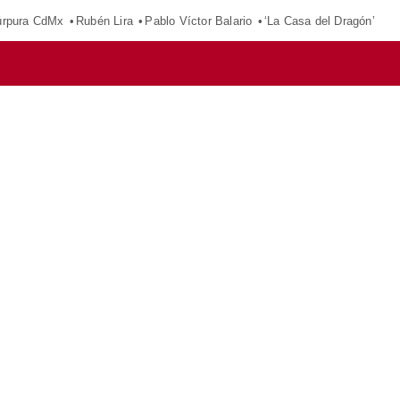
púrpura CdMx
Rubén Lira
Pablo Víctor Balario
‘La Casa del Dragón’