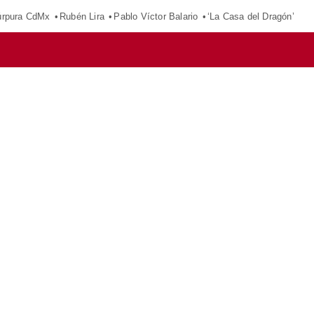
púrpura CdMx
Rubén Lira
Pablo Víctor Balario
‘La Casa del Dragón’