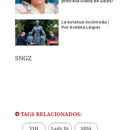
princesa Diana de Gales?
La estatua incómoda |
Por Avelina Lésper
SNGZ
TAGS RELACIONADOS:
VIH
Lady Di
SIDA