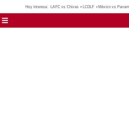
Hoy interesa:
LAFC vs Chivas
LCDLF
México vs Pana