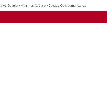
ca vs Seattle
Miami vs Atlético
Juegos Centroamericanos