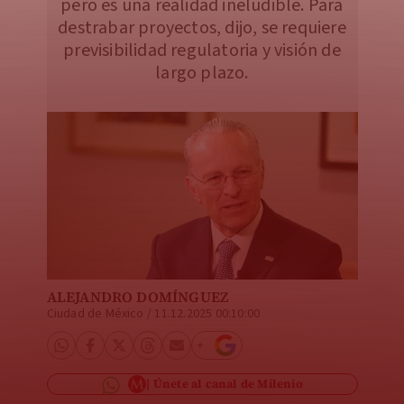
pero es una realidad ineludible. Para
destrabar proyectos, dijo, se requiere
previsibilidad regulatoria y visión de
largo plazo.
ALEJANDRO DOMÍNGUEZ
Ciudad de México
/
11.12.2025 00:10:00
Únete al canal de Milenio