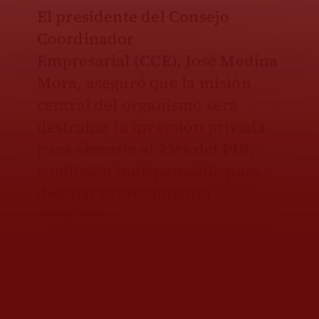
El presidente del Consejo
Coordinador
Empresarial
(CCE), José Medina
Mora, aseguró que la misión
central del organismo será
destrabar la inversión privada
para elevarla al
25% del PIB
,
condición indispensable
para
detonar
el crecimiento
económico.
“La primera prioridad que
hemos puesto es que
necesitamos que vuelva a