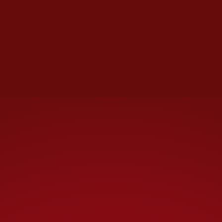
incertidumbre, pero lo que
tenemos que lograr es
levantar un poco la mirada,
porque estas empresas
extranjeras que están
llegando con inversión
nueva no la están haciendo
para este sexenio, sino con
una visión de 10, 20 o 30
años”, expuso.
Te recomendamos
El negocio de uñas en
México: superará los 63
millones de dólares en
2025