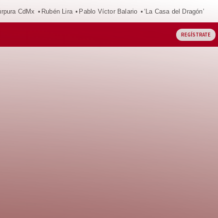
púrpura CdMx
Rubén Lira
Pablo Víctor Balario
‘La Casa del Dragón’
REGÍSTRATE