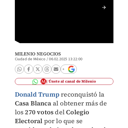
El repu
preside
MILENIO NEGOCIOS
Ciudad de México
/
06.02.2025 13:22:00
Únete al canal de Milenio
Donald Trump
reconquistó la
Casa Blanca
al obtener más de
los
270 votos
del
Colegio
Electoral
por lo que se