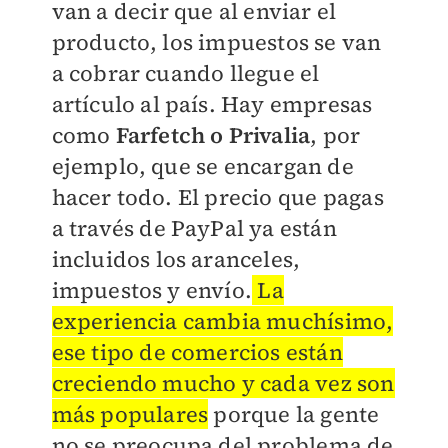
van
a decir que al enviar el
producto, los impuestos se van
a cobrar cuando llegue el
artículo al país. Hay empresas
como
Farfetch o Privalia
, por
ejemplo, que se encargan de
hacer todo. El precio que pagas
a través de PayPal ya están
incluidos los aranceles,
impuestos y envío.
La
experiencia cambia muchísimo,
ese tipo de comercios están
creciendo mucho y cada vez son
más populares
porque la gente
no se preocupa del problema de