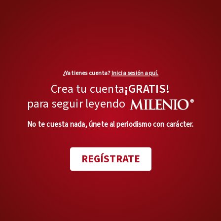
de Labubu.
Te recomendamos...
Guionista ganador del
premio Tony se une al
¿Ya tienes cuenta?
Inicia sesión aquí.
live action de Labubu;
¿Cuándo se estrena?
Crea tu cuenta
¡GRATIS!
para seguir leyendo
Pop Mart alista
expansión, pese a pico
No te cuesta nada, únete al periodismo con carácter.
en las ventas de Labubu
REGÍSTRATE
TAGS RELACIONADOS: