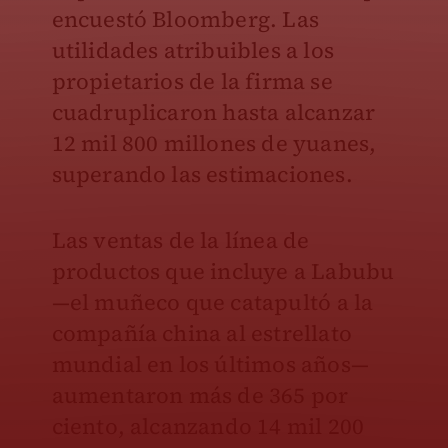
encuestó Bloomberg. Las
utilidades atribuibles a los
propietarios de la firma se
cuadruplicaron hasta alcanzar
12 mil 800 millones de yuanes,
superando las estimaciones.
Las ventas de la línea de
productos que incluye a Labubu
—el muñeco que catapultó a la
compañía china al estrellato
mundial en los últimos años—
aumentaron más de 365 por
ciento, alcanzando 14 mil 200