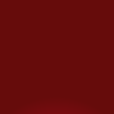
La firma se embarcó en una
expansión internacional en los
últimos años. En 2025 inauguró
109 tiendas, en América, la
región Asia-Pacífico y Europa.
También ha buscado nuevos
usos para su propiedad
intelectual a través de parques
temáticos y acuerdos de
licencia. La semana pasada,
anunció una colaboración con
Sony para producir una película