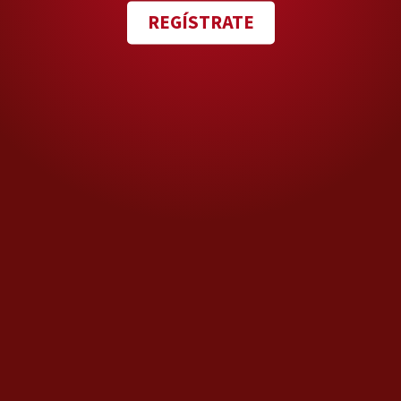
arranca programa
REGÍSTRATE
Sevenly en Torreón
TAGS RELACIONADOS:
Financial Times
Mercado bursátil
7-Eleven
MPlus