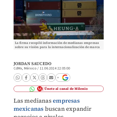
La firma recopiló información de medianas empresas
sobre su visión para la internacionalización de marca
y productos. | Reuters
JORDAN SAUCEDO
CdMx, Mérxico
/
11.06.2024 22:05:00
Únete al canal de Milenio
Las medianas
empresas
mexicanas
buscan expandir
negocios a niveles