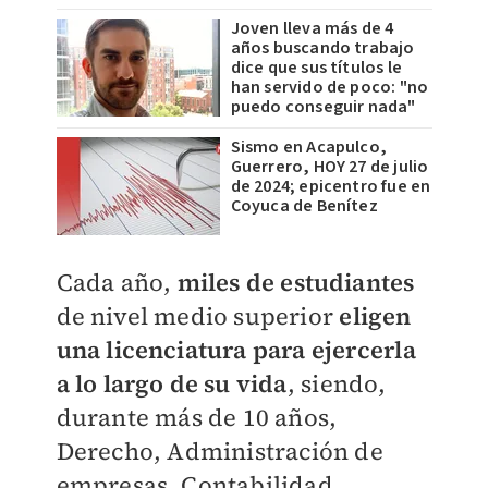
Joven lleva más de 4
años buscando trabajo
dice que sus títulos le
han servido de poco: "no
puedo conseguir nada"
Sismo en Acapulco,
Guerrero, HOY 27 de julio
de 2024; epicentro fue en
Coyuca de Benítez
Cada año,
miles de estudiantes
de nivel medio superior
eligen
una licenciatura para ejercerla
a lo largo de su vida
, siendo,
d
urante más de 10 años,
D
erecho, Administración de
empresas, Contabilidad,