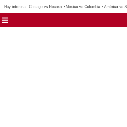
Hoy interesa:
Chicago vs Necaxa
México vs Colombia
América vs S