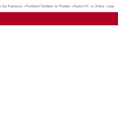
e los Famosos
Portland Timbers vs Puebla
Austin FC vs Xolos
Juego