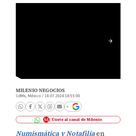
Este me
altos d
Mauric
MILENIO NEGOCIOS
CdMx, México
/
18.07.2024 18:55:00
Únete al canal de Milenio
Numismática y Notafilia
en