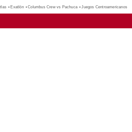
tlas
Exatlón
Columbus Crew vs Pachuca
Juegos Centroamericanos