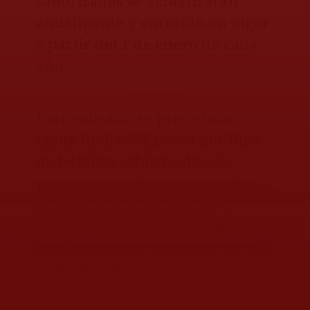
saborizadas se actualizarán
anualmente y entrarán en vigor
a partir del 1 de enero
de cada
año.
Para este año se prevé una
cuota de 1.6451 pesos por litro
de bebidas saborizadas
en
presentación de concentrados,
polvos, jarabes, esencias o
extractos de sabores, siempre
que contengan cualquier tipo de
azúcares añadidos.