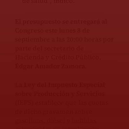
de salud”, indicó.
El presupuesto se entregará al
Congreso este lunes 8 de
septiembre a las 20:00 horas por
parte del secretario de
Hacienda y Crédito Público,
É
dgar Amador Zamora.
La
Ley del Impuesto Especial
sobre Producción y Servicios
(IEPS) establece que las cuotas
de dicho gravamen sobre
gasolinas, diésel y bebidas