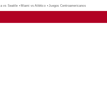
ca vs Seattle
Miami vs Atlético
Juegos Centroamericanos