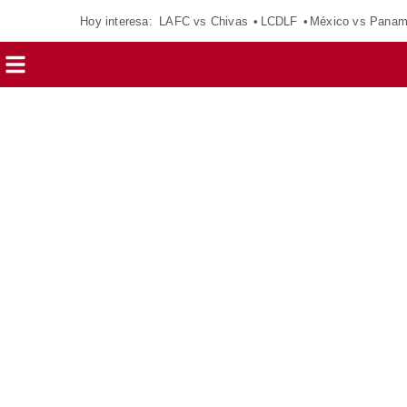
Hoy interesa:
LAFC vs Chivas
LCDLF
México vs Pana