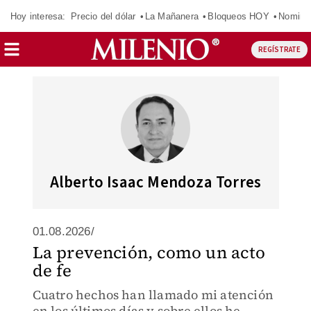
Hoy interesa:
Precio del dólar
La Mañanera
Bloqueos HOY
Nomina
REGÍSTRATE
Alberto Isaac Mendoza Torres
01.08.2026/
La prevención, como un acto
de fe
Cuatro hechos han llamado mi atención
en los últimos días y sobre ellos he