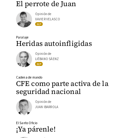
El perrote de Juan
Opinión de
XAVIER VELASCO
Paralaje
Heridas autoinfligidas
Opinión de
LIÉBANO SÁENZ
Cadena de mando
CFE como parte activa de la
seguridad nacional
Opinión de
JUAN IBARROLA
El Santo Oficio
¡Ya párenle!