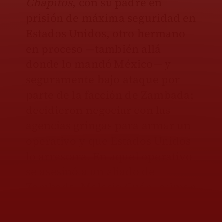
Chapitos
, con su padre en
prisión de máxima seguridad en
Estados Unidos, otro hermano
en proceso —también allá
donde lo mandó México— y
seguramente bajo ataque por
parte de la facción de Zambada;
decidieron negociar con las
agencias gringas para armar un
operativo y que Estados Unidos
lo arrestara. En aquel operativo
se asesinó a un aliado de
Zambada, Melesio Cuén, crimen
que la fiscalía de Rocha Moya
quiso encubrir mintiendo a