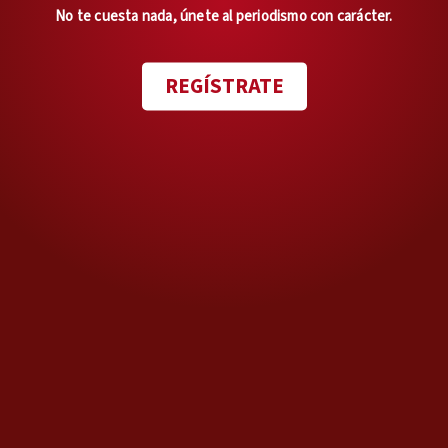
No te cuesta nada, únete al periodismo con carácter.
Trascendió
Trascendió
REGÍSTRATE
Opinión de
EDITORIALES
Con pelos y señales
Mitomanía oficial
Opinión de
ENRIQUE SERNA
Sin rodeos
Tragedia y vergüenza
Opinión de
DIEGO FERNÁNDEZ DE CEVALLOS
Ir a todas las Opiniones