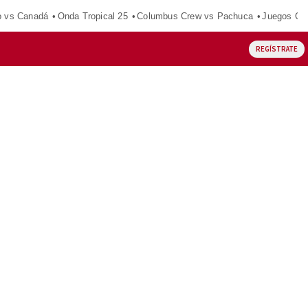
o vs Canadá
Onda Tropical 25
Columbus Crew vs Pachuca
Juegos Ce
REGÍSTRATE