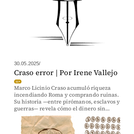
30.05.2025/
Craso error | Por Irene Vallejo
Marco Licinio Craso acumuló riqueza
incendiando Roma y comprando ruinas.
Su historia —entre pirómanos, esclavos y
guerras— revela cómo el dinero sin
límites se funde con el poder hasta
volverse tragedia.