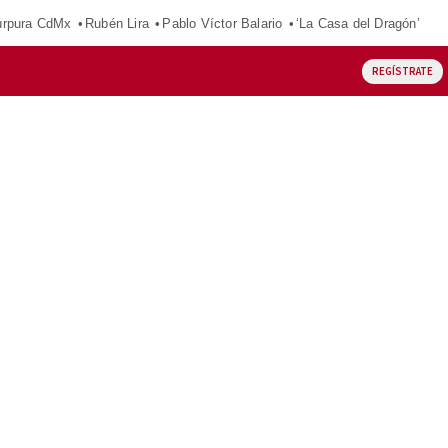
púrpura CdMx
Rubén Lira
Pablo Víctor Balario
‘La Casa del Dragón’
REGÍSTRATE