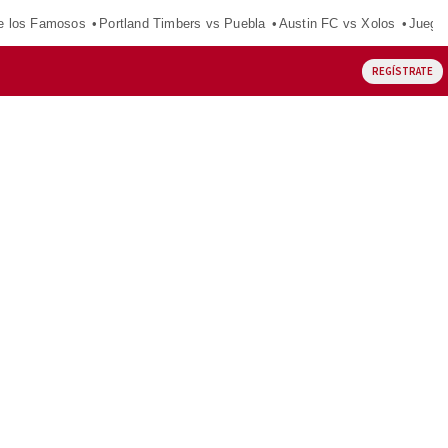
e los Famosos
Portland Timbers vs Puebla
Austin FC vs Xolos
Juego
REGÍSTRATE