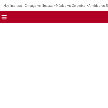
Hoy interesa:
Chicago vs Necaxa
México vs Colombia
América vs S