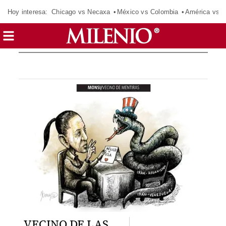
Hoy interesa:
Chicago vs Necaxa
México vs Colombia
América vs S
VECINO DE LAS