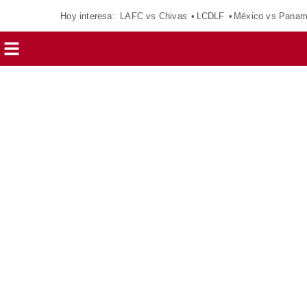
Hoy interesa:
LAFC vs Chivas
LCDLF
México vs Pana