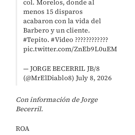
col. Morelos, donde al
menos 15 disparos
acabaron con la vida del
Barbero y un cliente.
#Tepito
.
#Video
????????????
pic.twitter.com/ZnEb9L0uEM
— JORGE BECERRIL JB/8
(@MrElDiablo8)
July 8, 2026
Con información de Jorge
Becerril.
​ROA