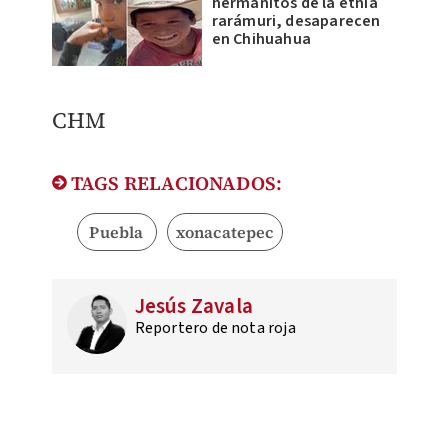
hermanitos de la etnia
rarámuri, desaparecen
en Chihuahua
CHM
TAGS RELACIONADOS:
Puebla
xonacatepec
Jesús Zavala
Reportero de nota roja