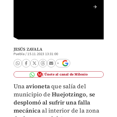
Avionet
JESÚS ZAVALA
Puebla
/
15.11.2023 13:31:00
Únete al canal de Milenio
Una
avioneta
que salía del
municipio de
Huejotzingo
,
se
desplomó al sufrir una falla
mecánica
al interior de la zona