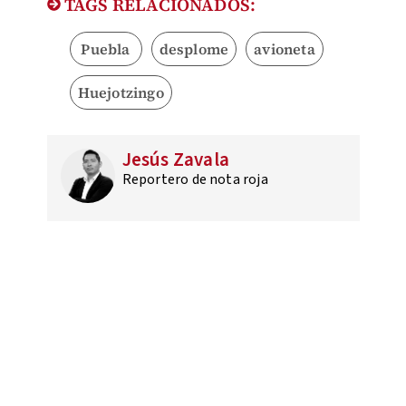
TAGS RELACIONADOS:
Puebla
desplome
avioneta
Huejotzingo
Jesús Zavala
Reportero de nota roja