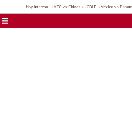
Hoy interesa:
LAFC vs Chivas
LCDLF
México vs Pana