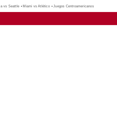
ca vs Seattle
Miami vs Atlético
Juegos Centroamericanos