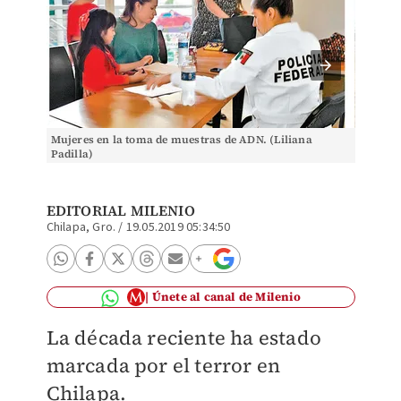
Mujeres en la toma de muestras de ADN. (Liliana
El memo
Padilla)
(Liliana
EDITORIAL MILENIO
Chilapa, Gro.
/
19.05.2019 05:34:50
Únete al canal de Milenio
La década reciente ha estado
marcada por el terror en
Chilapa.