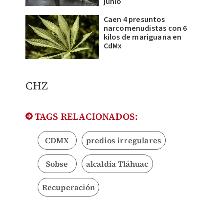
junio
Caen 4 presuntos
narcomenudistas con 6
kilos de mariguana en
CdMx
CHZ
TAGS RELACIONADOS:
CDMX
predios irregulares
Sobse
alcaldía Tláhuac
Recuperación