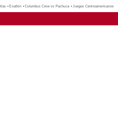
tlas
Exatlón
Columbus Crew vs Pachuca
Juegos Centroamericanos