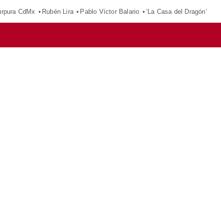
púrpura CdMx
Rubén Lira
Pablo Víctor Balario
‘La Casa del Dragón’