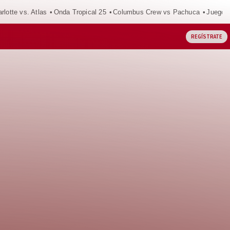
rlotte vs. Atlas
Onda Tropical 25
Columbus Crew vs Pachuca
Juegos
REGÍSTRATE