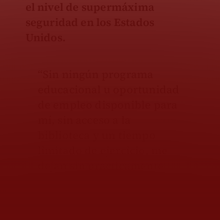
el nivel de supermáxima
seguridad en los Estados
Unidos.
“Sin ningún programa
educacional u oportunidad
de empleo disponible para
mí, sin acceso a la
biblioteca y un tiempo
limitado de ejercicio, me
dejan sin prácticamente
nada qué hacer mientras los
días pasan.
Me la paso sin
hacer nada en mi celda,