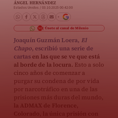
ÁNGEL HERNÁNDEZ
Estados Unidos
/
03.10.2025 00:42:00
Únete al canal de Milenio
Joaquín Guzmán Loera,
El
Chapo
,
escribió una serie de
cartas
en las que se ve que está
al borde de la locura.
Esto a solo
cinco años de comenzar a
purgar su condena de por vida
por narcotráfico en una de las
prisiones más duras del mundo,
la ADMAX de Florence,
Colorado, la única prisión con