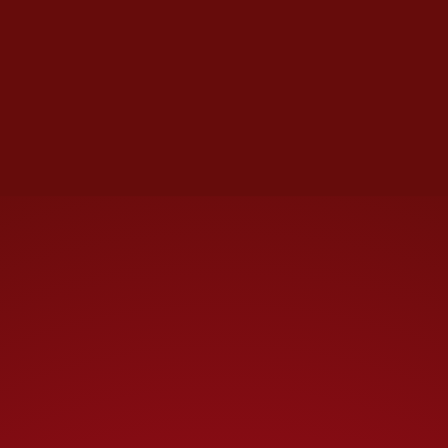
corazón o antes de que me
vuelva loco,
porque en las
condiciones en las que
estoy actualmente, que son
tan crueles e inhumanas,
eso es lo que va a pasar.”
El Chapo
Guzmán
se refiere a
las Medidas Administrativas
Especiales (SAM, por sus siglas
en inglés), condiciones
carcelarias que le impuso el
Departamento de Justicia,
que
controla el Buró de Prisiones,