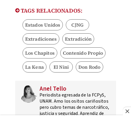
TAGS RELACIONADOS:
Estados Unidos
CJNG
Extradiciones
Extradición
Los Chapitos
Contenido Propio
La Kena
El Nini
Don Rodo
Anel Tello
Periodista egresada de la FCPyS,
UNAM. Amo los ositos cariñositos
pero cubro temas de narcotráfico,
justicia y seguridad. Aprendiz de
realidades.