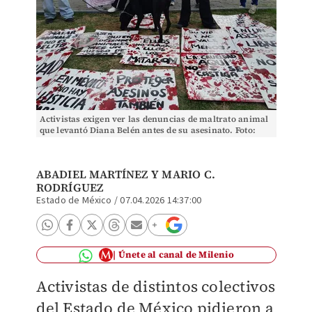
Activistas exigen ver las denuncias de maltrato animal
que levantó Diana Belén antes de su asesinato. Foto:
(Abadiel Martínez)
ABADIEL MARTÍNEZ Y
MARIO C.
RODRÍGUEZ
Estado de México
/
07.04.2026 14:37:00
Únete al canal de Milenio
Activistas de distintos colectivos
del Estado de México pidieron a