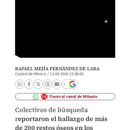
Colecti
sumaron
una Luz
RAFAEL MEJÍA FERNÁNDEZ DE LARA
Ciudad de México
/
12.04.2026 15:46:00
Únete al canal de Milenio
Colectivos de búsqueda
r
eportaron el hallazgo de más
de 200 restos óseos en los