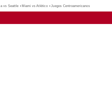
ca vs Seattle
Miami vs Atlético
Juegos Centroamericanos