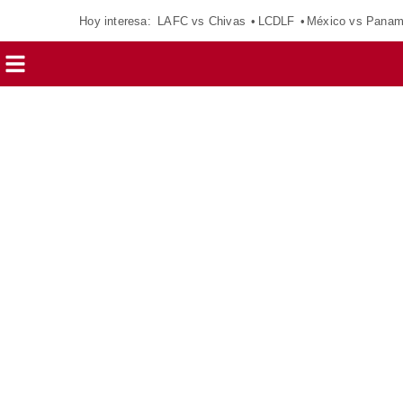
Hoy interesa:
LAFC vs Chivas
LCDLF
México vs Pana