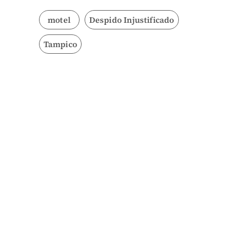
motel
Despido Injustificado
Tampico