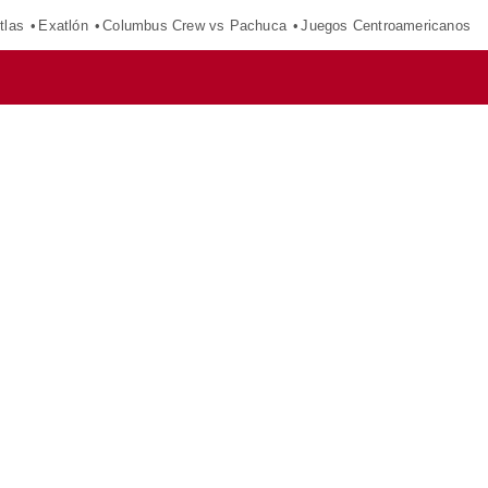
tlas
Exatlón
Columbus Crew vs Pachuca
Juegos Centroamericanos