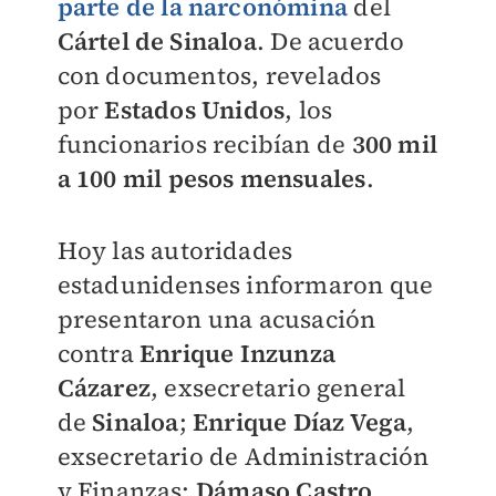
parte de la narconómina
del
Cártel de Sinaloa
. De acuerdo
con documentos, revelados
por
Estados Unidos
, los
funcionarios recibían de
300 mil
a 100 mil pesos mensuales
.
Hoy las autoridades
estadunidenses informaron que
presentaron una acusación
contra
Enrique Inzunza
Cázarez
, exsecretario general
de
Sinaloa
;
Enrique Díaz Vega
,
exsecretario de Administración
y Finanzas;
Dámaso Castro