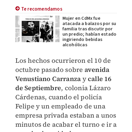
Te recomendamos
Mujer en CdMx fue
atacada a balazos por su
familia tras discutir por
un predio; habían estado
ingiriendo bebidas
alcohólicas
Los hechos ocurrieron el 10 de
octubre pasado sobre
avenida
Venustiano Carranza
y
calle 16
de Septiembre
, c
olonia Lázaro
Cárdenas,
cuando el policía
Felipe y un empleado de una
empresa privada estaban a unos
minutos de acabar el turno e ir a