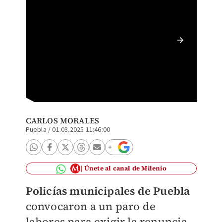
Policía
element
CARLOS MORALES
Puebla
/
01.03.2025 11:46:00
Únete al canal de Milenio
Policías municipales de Puebla
convocaron a un paro de
labores para exigir la renuncia