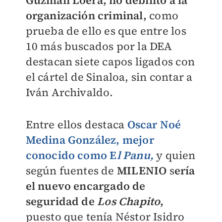
Guzmán Loera, no debilitó a la
organización criminal,
como
prueba de ello es que entre los
10 más buscados por la DEA
destacan siete capos ligados con
el cártel de Sinaloa, sin contar a
Iván Archivaldo.
Entre ellos destaca
Oscar Noé
Medina González, mejor
conocido como E
l Panu,
y quien
según fuentes de
MILENIO
s
ería
el nuevo encargado de
seguridad de
Los Chapito
,
puesto que tenía Néstor Isidro