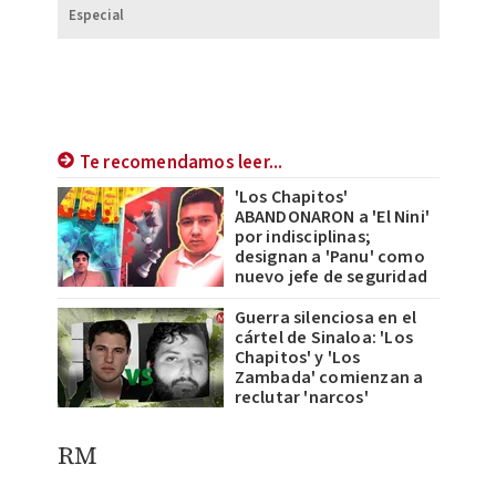
Especial
Te recomendamos leer...
'Los Chapitos'
ABANDONARON a 'El Nini'
por indisciplinas;
designan a 'Panu' como
nuevo jefe de seguridad
Guerra silenciosa en el
cártel de Sinaloa: 'Los
Chapitos' y 'Los
Zambada' comienzan a
reclutar 'narcos'
RM